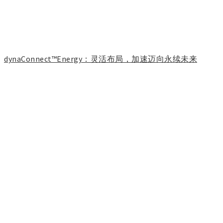
dynaConnect™Energy：灵活布局，加速迈向永续未来