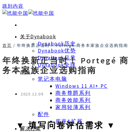
跳到内容
关于Dynabook
Dynabook历史
首页
/
年终换新正当时！ Portegé 商务本家族企业选购指南
Dynabook优势
Dynabook品质
年终换新正当时！ Portegé 商
Dynabook全球
务本家族企业选购指南
产品
笔记本电脑
Windows 11 AI+ PC
商务尊爵系列
2025.12.09
商务效能系列
家用轻薄系列
配件
底座&扩展
▼ 填写问卷评估需求 ▼
解决方案