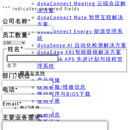
dynaConnect Meeting 云端会议解
"
*
" indicates required fields
决方案
dynaConnect Mate 智慧互联解决
公司名称
*
方案
dynaConnect Energy 能源管理系
员工数量
*
統
dynaSense AI 自动化检测解决方案
姓名
*
dynaEdge XR1智能眼镜解决方案
dynabook APS 先进计划与排程管
名字
理系统
服务与支持
部门/职位
*
产品保修
联系客服/维修信息
电话
*
驱动程序与BIOS下载
使用手册
Email
*
热门讯息
最新消息
主要业务需求
*
最新活动
环境活动