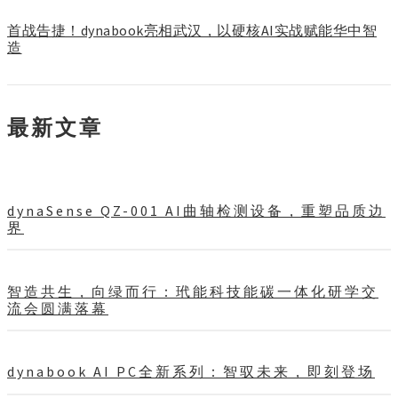
首战告捷！dynabook亮相武汉，以硬核AI实战赋能华中智
造
最新文章
dynaSense QZ-001 AI曲轴检测设备，重塑品质边
界
智造共生，向绿而行：玳能科技能碳一体化研学交
流会圆满落幕
dynabook AI PC全新系列：智驭未来，即刻登场