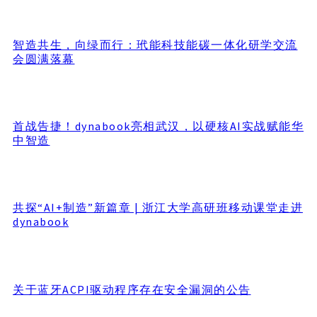
智造共生，向绿而行：玳能科技能碳一体化研学交流
会圆满落幕
首战告捷！dynabook亮相武汉，以硬核AI实战赋能华
中智造
共探“AI+制造”新篇章 | 浙江大学高研班移动课堂走进
dynabook
关于蓝牙ACPI驱动程序存在安全漏洞的公告