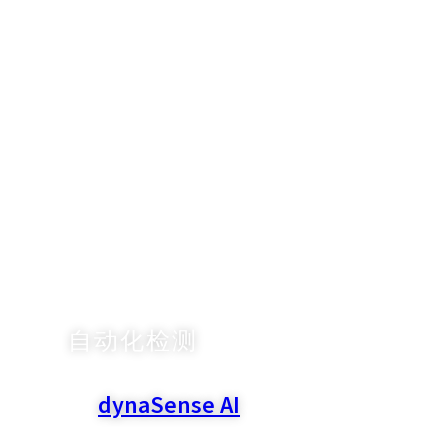
智慧工厂
运用 AI 技术对产品进行缺陷检测、控管，
提升成品良率与质量，协助各类制造商迈向
智能制造。
自动化检测
dynaSense AI