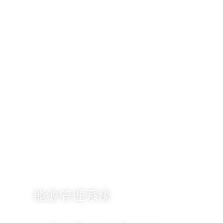
智慧能源
全面协助企业追踪能源使用情况并分析优化
能耗配置，
达到实时控管成本、降低碳排量和提高营运
韧性。
能源管理系统