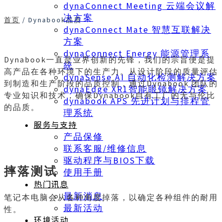
dynaConnect Meeting 云端会议解
决方案
首页
/
Dynabook品质
dynaConnect Mate 智慧互联解决
方案
dynaConnect Energy 能源管理系
Dynabook一直是业界创新的先锋，我们的宗旨便是提
統
高产品在各种环境下的生产力。从设计阶段的质量评估
dynaSense AI 自动化检测解决方案
到制造和生产阶段的品质控制，通过Dynabook 团队的
dynaEdge XR1智能眼镜解决方案
专业知识和技术，确保Dynabook自有工厂的无与伦比
dynabook APS 先进计划与排程管
的品质。
理系统
服务与支持
产品保修
联系客服/维修信息
驱动程序与BIOS下载
摔落测试
使用手册
热门讯息
最新消息
笔记本电脑会从各种角度掉落，以确定各种组件的耐用
最新活动
性。
环境活动