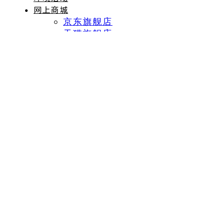
网上商城
京东旗舰店
天猫旗舰店
弯曲测试
拼多多旗舰店
联系我们
测试电路板和组装好的触摸屏的硬度，以寻找断裂点。
Search for:
转轴开合测试
显示屏连续闭合，以确认转轴或内部林见的状况。
键盘测试
使用人的指尖相似的材料，模拟检查按键的耐用性。