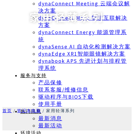
dynaConnect Meeting 云端会议解
决方案
家用轻薄系列
dynaConnect Mate 智慧互联解决
方案
dynaConnect Energy 能源管理系
統
dynaSense AI 自动化检测解决方案
dynaEdge XR1智能眼镜解决方案
dynabook APS 先进计划与排程管
理系统
服务与支持
产品保修
联系客服/维修信息
驱动程序与BIOS下载
使用手册
首页
/
笔记本电脑
/
家用轻薄系列
热门讯息
最新消息
最新活动
环境活动