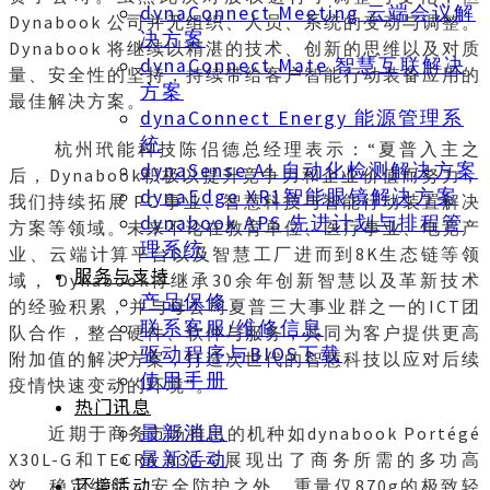
dynaConnect Meeting 云端会议解
Dynabook 公司并无组织、人员、系统的变动与调整。
决方案
Dynabook 将继续以精湛的技术、创新的思维以及对质
dynaConnect Mate 智慧互联解决
量、安全性的坚持，持续带给客户智能行动装备应用的
方案
最佳解决方案。
dynaConnect Energy 能源管理系
統
杭州玳能科技陈侣德总经理表示：“夏普入主之
dynaSense AI 自动化检测解决方案
后，Dynabook积极以提升竞争力和企业价值而努力，
dynaEdge XR1智能眼镜解决方案
我们持续拓展 PC 事业、智慧科技与智能行动装置解决
dynabook APS 先进计划与排程管
方案等领域。未来不论在教育单位、医疗事业、电竞产
理系统
业、云端计算平台以及智慧工厂进而到8K生态链等领
服务与支持
域， Dynabook将继承30余年创新智慧以及革新技术
产品保修
的经验积累，并与母公司夏普三大事业群之一的ICT团
联系客服/维修信息
队合作，整合硬件、软件与服务，共同为客户提供更高
驱动程序与BIOS下载
附加值的解决方案，打造次世代的智慧科技以应对后续
使用手册
疫情快速变动的环境”。
热门讯息
最新消息
近期于商务市场推出的机种如dynabook Portégé
最新活动
X30L-G和TECRA A30-G展现出了商务所需的多功高
环境活动
效、稳定续航、安全防护之外，重量仅870g的极致轻