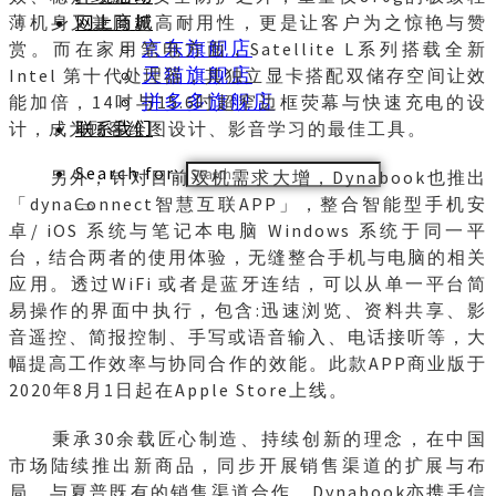
网上商城
薄机身又兼顾超高耐用性，更是让客户为之惊艳与赞
京东旗舰店
赏。而在家用笔电方面，Satellite L系列搭载全新
天猫旗舰店
Intel 第十代处理器，其独立显卡搭配双储存空间让效
拼多多旗舰店
能加倍，14吋与15.6吋超窄边框荧幕与快速充电的设
联系我们
计，成为顾客绘图设计、影音学习的最佳工具。
Search for:
另外，针对目前双机需求大增，Dynabook也推出
「dynaConnect智慧互联APP」，整合智能型手机安
卓/ iOS 系统与笔记本电脑 Windows 系统于同一平
台，结合两者的使用体验，无缝整合手机与电脑的相关
应用。透过WiFi 或者是蓝牙连结，可以从单一平台简
易操作的界面中执行，包含:迅速浏览、资料共享、影
音遥控、简报控制、手写或语音输入、电话接听等，大
幅提高工作效率与协同合作的效能。此款APP商业版于
2020年8月1日起在Apple Store上线。
秉承30余载匠心制造、持续创新的理念，在中国
市场陆续推出新商品，同步开展销售渠道的扩展与布
局。与夏普既有的销售渠道合作，Dynabook亦携手信