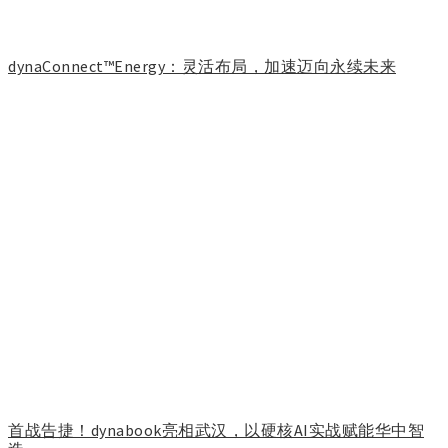
dynaConnect™Energy：灵活布局，加速迈向永续未来
首战告捷！dynabook亮相武汉，以硬核AI实战赋能华中智