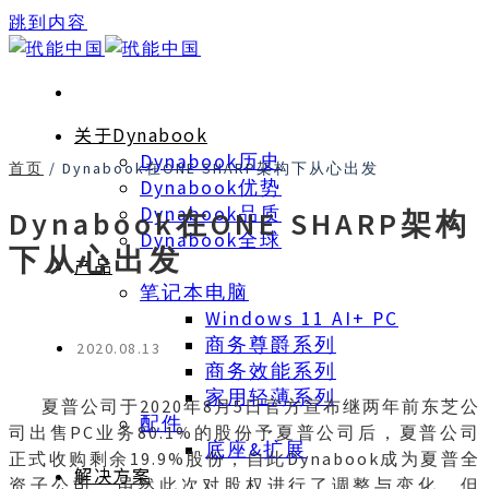
跳到内容
关于Dynabook
Dynabook历史
首页
/
Dynabook在ONE SHARP架构下从心出发
Dynabook优势
Dynabook品质
Dynabook在ONE SHARP架构
Dynabook全球
下从心出发
产品
笔记本电脑
Windows 11 AI+ PC
商务尊爵系列
2020.08.13
商务效能系列
家用轻薄系列
夏普公司于2020年8月5日官方宣布继两年前东芝公
配件
司出售PC业务80.1%的股份予夏普公司后，夏普公司
底座&扩展
正式收购剩余19.9%股份，自此Dynabook成为夏普全
解决方案
资子公司。虽然此次对股权进行了调整与变化，但