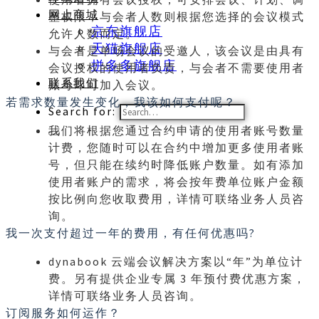
网上商城
整权限，与会者人数则根据您选择的会议模式
京东旗舰店
允许人数而定。
天猫旗舰店
与会者是单场会议的受邀人，该会议是由具有
拼多多旗舰店
会议授权的使用者负责，与会者不需要使用者
联系我们
账号即可加入会议。
若需求数量发生变化，我该如何支付呢？
Search for:
我们将根据您通过合约申请的使用者账号数量
计费，您随时可以在合约中增加更多使用者账
号，但只能在续约时降低账户数量。如有添加
使用者账户的需求，将会按年费单位账户金额
按比例向您收取费用，详情可联络业务人员咨
询。
我一次支付超过一年的费用，有任何优惠吗?
dynabook 云端会议解决方案以“年”为单位计
费。另有提供企业专属 3 年预付费优惠方案，
详情可联络业务人员咨询。
订阅服务如何运作？