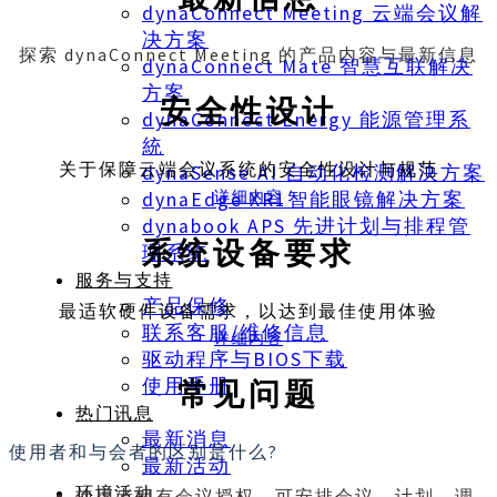
dynaConnect Meeting 云端会议解
决方案
探索 dynaConnect Meeting 的产品内容与最新信息
dynaConnect Mate 智慧互联解决
方案
安全性设计
dynaConnect Energy 能源管理系
統
关于保障云端会议系统的安全性设计与规范
dynaSense AI 自动化检测解决方案
详细内容
dynaEdge XR1智能眼镜解决方案
dynabook APS 先进计划与排程管
系统设备要求
理系统
服务与支持
产品保修
最适软硬件设备需求，以达到最佳使用体验
联系客服/维修信息
详细内容
驱动程序与BIOS下载
使用手册
常见问题
热门讯息
最新消息
使用者和与会者的区别是什么?
最新活动
环境活动
使用者拥有会议授权，可安排会议、计划、调