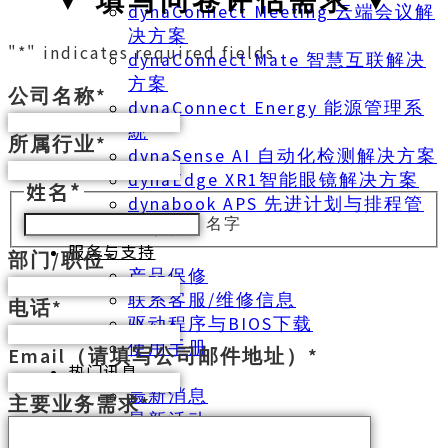
dynaConnect Meeting 云端会议解
决方案
"
*
" indicates required fields
dynaConnect Mate 智慧互联解决
方案
公司名称
*
dynaConnect Energy 能源管理系
統
所属行业
*
dynaSense AI 自动化检测解决方案
dynaEdge XR1智能眼镜解决方案
姓名
*
dynabook APS 先进计划与排程管
名字
理系统
服务与支持
部门/职位
*
产品保修
联系客服/维修信息
电话
*
驱动程序与BIOS下载
使用手册
Email（请填写公司邮件地址）
*
热门讯息
最新消息
主要业务需求
*
最新活动
环境活动