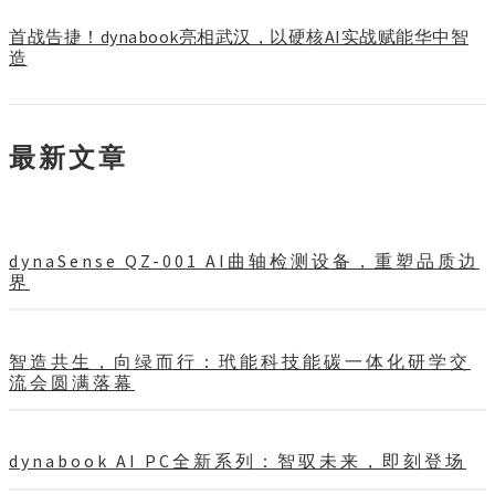
首战告捷！dynabook亮相武汉，以硬核AI实战赋能华中智
造
最新文章
dynaSense QZ-001 AI曲轴检测设备，重塑品质边
界
智造共生，向绿而行：玳能科技能碳一体化研学交
流会圆满落幕
dynabook AI PC全新系列：智驭未来，即刻登场