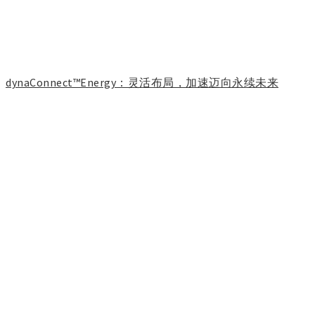
dynaConnect™Energy：灵活布局，加速迈向永续未来