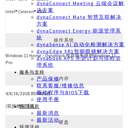
dynaConnect Meeting 云端会议解
决方案
Intel® Celeron® 6305
dynaConnect Mate 智慧互联解决
方案
dynaConnect Energy 能源管理系
統
操作系统
dynaSense AI 自动化检测解决方案
dynaEdge XR1智能眼镜解决方案
Windows 11 Home – Dynabook 推荐商务使用Windows 11
dynabook APS 先进计划与排程管
Pro
理系统
服务与支持
内存
产品保修
联系客服/维修信息
驱动程序与BIOS下载
4/8/16/32GB DDR4内存
使用手册
(双插槽双通道)
热门讯息
最新消息
最新活动
硬盘
环境活动