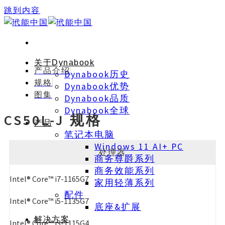
跳到内容
关于Dynabook
产品介绍
Dynabook历史
规格
Dynabook优势
图集
Dynabook品质
Dynabook全球
CS50L-J 规格
产品
笔记本电脑
Windows 11 AI+ PC
处理器
商务尊爵系列
商务效能系列
Intel® Core™ i7-1165G7
家用轻薄系列
配件
Intel® Core™ i5-1135G7
底座&扩展
解决方案
Intel® Core™ i3-1115G4