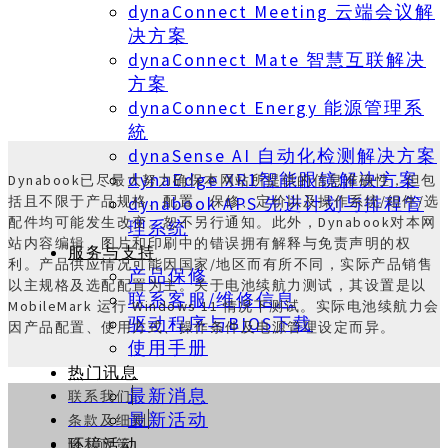
dynaConnect Meeting 云端会议解
决方案
dynaConnect Mate 智慧互联解决
方案
dynaConnect Energy 能源管理系
統
dynaSense AI 自动化检测解决方案
dynaEdge XR1智能眼镜解决方案
Dynabook已尽最大努力确保本网站所提供的信息准确性，但包
括且不限于产品规格、配置、保修、定价以及操作系统/组件/选
dynabook APS 先进计划与排程管
配件均可能发生改变。恕不另行通知。此外，Dynabook对本网
理系统
站内容编辑、图片和印刷中的错误拥有解释与免责声明的权
服务与支持
利。产品供应情况可能因国家/地区而有所不同，实际产品销售
产品保修
以主规格及选配配置为主。关于电池续航力测试，其设置是以
联系客服/维修信息
MobileMark 运行 Windows 11 情况下测试。实际电池续航力会
驱动程序与BIOS下载
因产品配置、使用方式、操作条件及电源管理设定而异。
使用手册
热门讯息
最新消息
联系我们
最新活动
条款及细则
隐私政策
环境活动