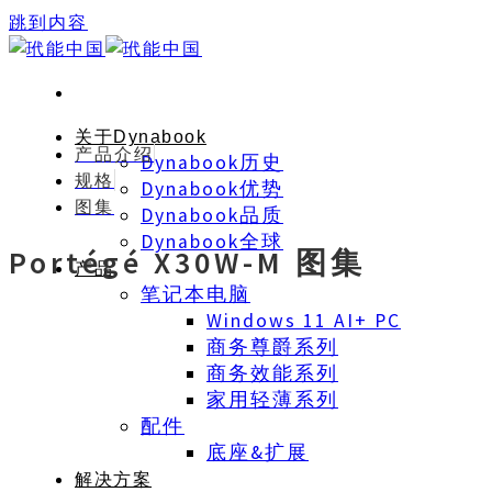
跳到内容
关于Dynabook
产品介绍
Dynabook历史
规格
Dynabook优势
图集
Dynabook品质
Dynabook全球
Portégé X30W-M 图集
产品
笔记本电脑
Windows 11 AI+ PC
商务尊爵系列
商务效能系列
家用轻薄系列
配件
底座&扩展
解决方案