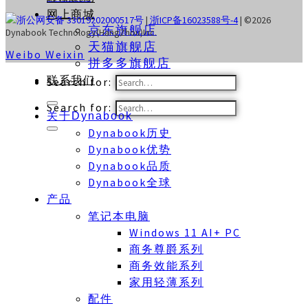
网上商城
浙公网安备 33019202000517号
|
浙ICP备16023588号-4
| ©2026
京东旗舰店
Dynabook Technology(HangZhou)Inc.
天猫旗舰店
Weibo
Weixin
拼多多旗舰店
联系我们
Search for:
Search for:
关于Dynabook
Dynabook历史
Dynabook优势
Dynabook品质
Dynabook全球
产品
笔记本电脑
Windows 11 AI+ PC
商务尊爵系列
商务效能系列
家用轻薄系列
配件