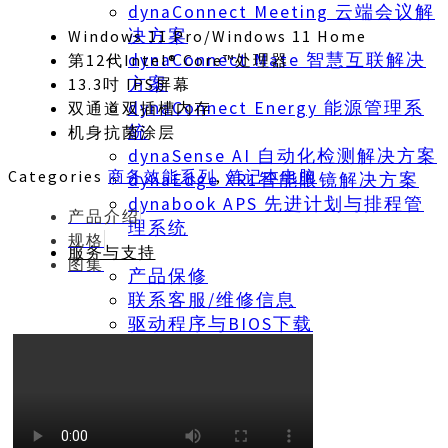
dynaConnect Meeting 云端会议解
决方案
Windows 11 Pro/Windows 11 Home
dynaConnect Mate 智慧互联解决
第12代Intel® Core™处理器
方案
13.3吋 IPS屏幕
dynaConnect Energy 能源管理系
双通道双插槽内存
統
机身抗菌涂层
dynaSense AI 自动化检测解决方案
Categories
商务效能系列
,
笔记本电脑
dynaEdge XR1智能眼镜解决方案
dynabook APS 先进计划与排程管
产品介绍
理系统
规格
服务与支持
图集
产品保修
联系客服/维修信息
驱动程序与BIOS下载
使用手册
热门讯息
最新消息
最新活动
环境活动