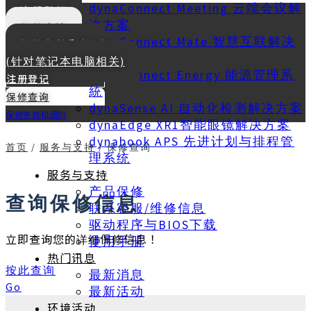
dynaConnect Meeting 云端会议解
注册登记
决方案
保修查询
dynaConnect Mate 智慧互联解决
保修条款和细则
方案
(针对笔记本电脑相关)
dynaConnect Energy 能源管理系
注册登记
統
保修查询
dynaSense AI 自动化检测解决方案
保修条款和细则
dynaEdge XR1智能眼镜解决方案
dynabook APS 先进计划与排程管
首页
/
服务与支持
/
保修查询
理系统
服务与支持
产品保修
查询保修信息
联系客服/维修信息
驱动程序与BIOS下载
立即查询您的详细保修信息！
使用手册
热门讯息
按此查询
最新消息
Go
最新活动
环境活动