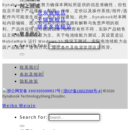
网上商城
Dynabook已尽最大努力确保本网站所提供的信息准确性，但包
括且不限于产品规格、配置、保修、定价以及操作系统/组件/选
京东旗舰店
配件均可能发生改变。恕不另行通知。此外，Dynabook对本网
天猫旗舰店
站内容编辑、图片和印刷中的错误拥有解释与免责声明的权
拼多多旗舰店
利。产品供应情况可能因国家/地区而有所不同，实际产品销售
联系我们
以主规格及选配配置为主。关于电池续航力测试，其设置是以
MobileMark 运行 Windows 11 情况下测试。实际电池续航力会
Search for:
因产品配置、使用方式、操作条件及电源管理设定而异。
联系我们
条款及细则
隐私政策
浙公网安备 33019202000517号
|
浙ICP备16023588号-4
| ©2026
Dynabook Technology(HangZhou)Inc.
Weibo
Weixin
Search for: